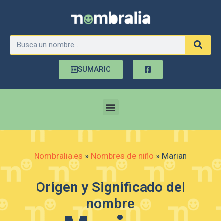
SUMARIO
Nombralia.es
»
Nombres de niño
»
Marian
Origen y Significado del
nombre