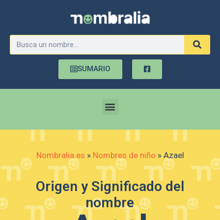
SUMARIO
Nombralia.es
»
Nombres de niño
»
Azael
Origen y Significado del
nombre