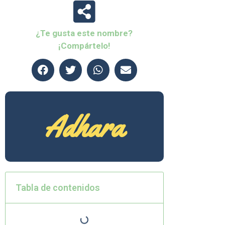
¿Te gusta este nombre?
¡Compártelo!
Adhara
Tabla de contenidos