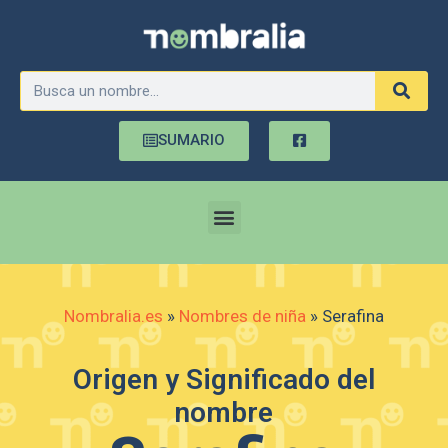
SUMARIO
Nombralia.es
»
Nombres de niña
»
Serafina
Origen y Significado del
nombre