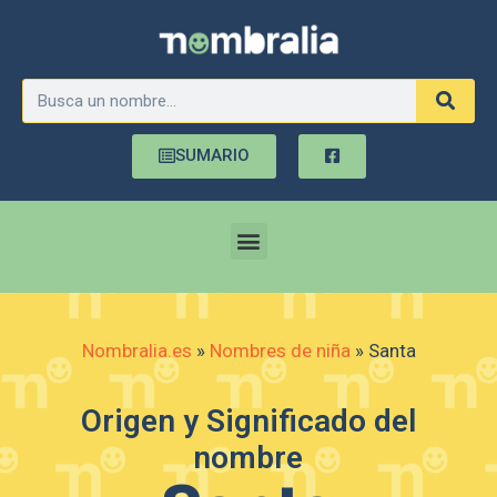
SUMARIO
Nombralia.es
»
Nombres de niña
»
Santa
Origen y Significado del
nombre