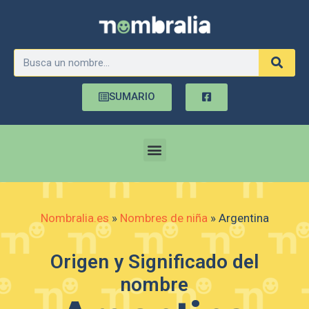
SUMARIO
Nombralia.es
»
Nombres de niña
»
Argentina
Origen y Significado del
nombre