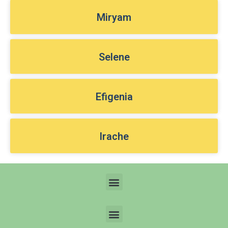
Miryam
Selene
Efigenia
Irache