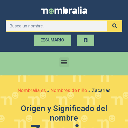
SUMARIO
Nombralia.es
»
Nombres de niño
»
Zacarias
Origen y Significado del
nombre