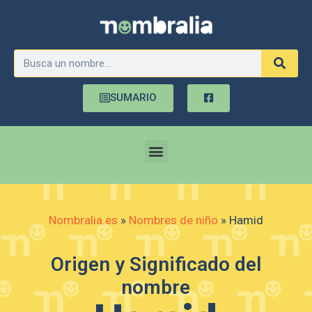
SUMARIO
Nombralia.es
»
Nombres de niño
»
Hamid
Origen y Significado del
nombre