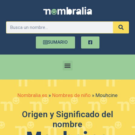
SUMARIO
Nombralia.es
»
Nombres de niño
»
Mouhcine
Origen y Significado del
nombre