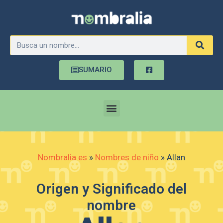
SUMARIO
Nombralia.es
»
Nombres de niño
»
Allan
Origen y Significado del
nombre