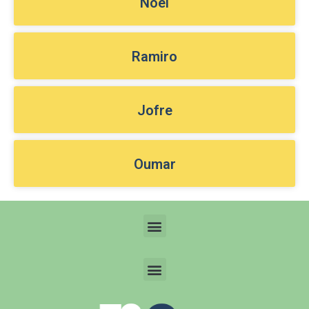
Noel
Ramiro
Jofre
Oumar