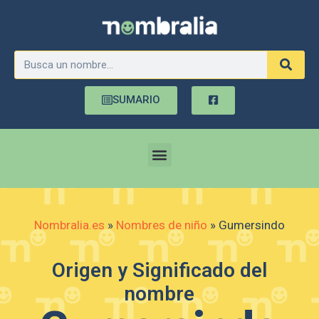
SUMARIO
Nombralia.es
»
Nombres de niño
»
Gumersindo
Origen y Significado del
nombre