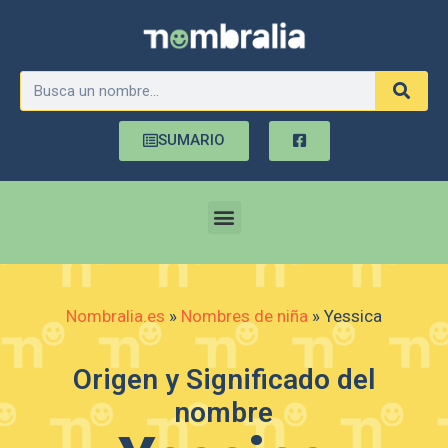
SUMARIO
Nombralia.es
»
Nombres de niña
»
Yessica
Origen y Significado del
nombre