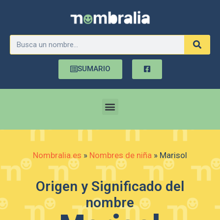
SUMARIO
Nombralia.es
»
Nombres de niña
»
Marisol
Origen y Significado del
nombre