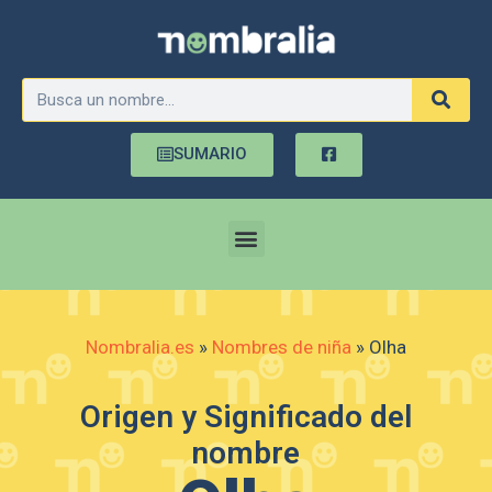
SUMARIO
Nombralia.es
»
Nombres de niña
»
Olha
Origen y Significado del
nombre