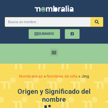
SUMARIO
Nombralia.es
»
Nombres de niña
»
Jing
Origen y Significado del
nombre