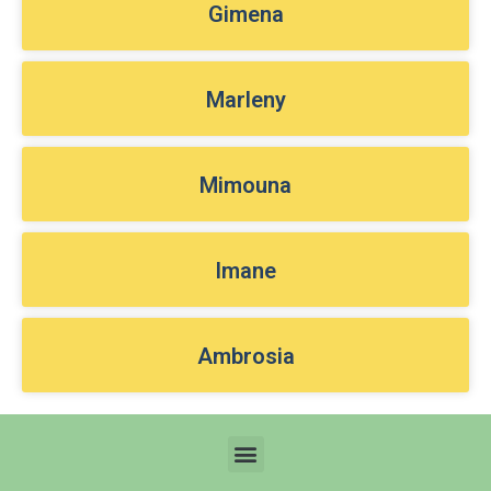
Gimena
Marleny
Mimouna
Imane
Ambrosia