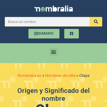
SUMARIO
Nombralia.es
»
Nombres de niña
»
Olaya
Origen y Significado del
nombre