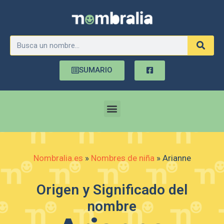
SUMARIO
Nombralia.es
»
Nombres de niña
»
Arianne
Origen y Significado del
nombre