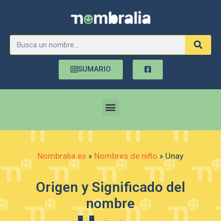
SUMARIO
Nombralia.es
»
Nombres de niño
»
Unay
Origen y Significado del
nombre