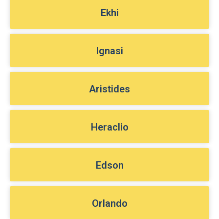
Ekhi
Ignasi
Aristides
Heraclio
Edson
Orlando