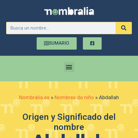
SUMARIO
Nombralia.es
»
Nombres de niño
»
Abdallah
Origen y Significado del
nombre