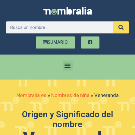
SUMARIO
Nombralia.es
»
Nombres de niña
»
Veneranda
Origen y Significado del
nombre