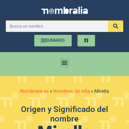
SUMARIO
Nombralia.es
»
Nombres de niña
»
Mirella
Origen y Significado del
nombre