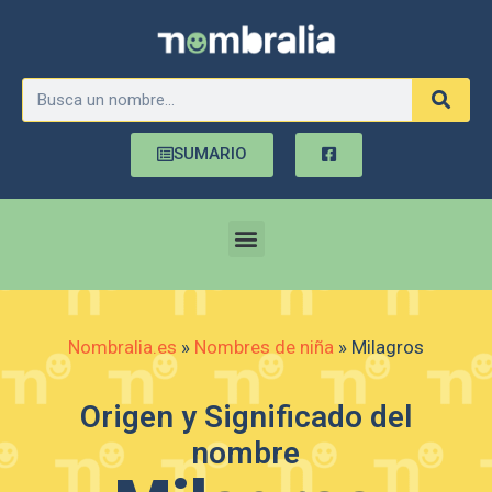
SUMARIO
Nombralia.es
»
Nombres de niña
»
Milagros
Origen y Significado del
nombre