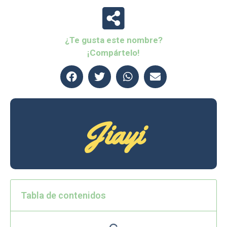
¿Te gusta este nombre?
¡Compártelo!
Jiayi
Tabla de contenidos