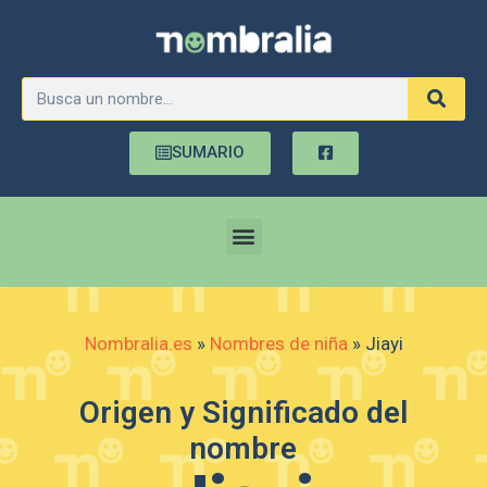
SUMARIO
Nombralia.es
»
Nombres de niña
»
Jiayi
Origen y Significado del
nombre