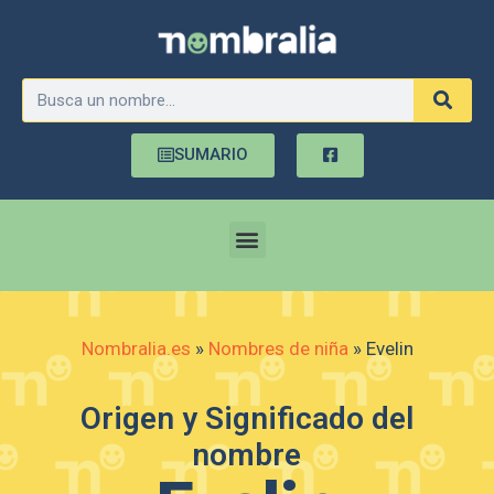
SUMARIO
Nombralia.es
»
Nombres de niña
»
Evelin
Origen y Significado del
nombre