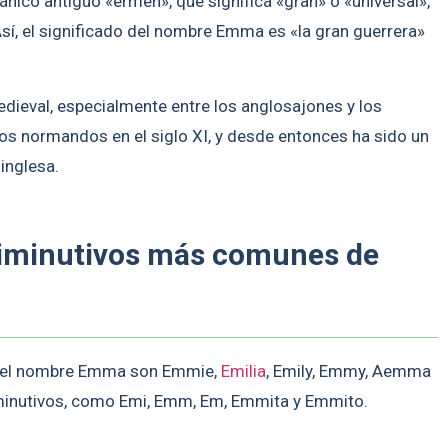
nico antiguo «ermen», que significa «gran» o «universal»,
. Así, el significado del nombre Emma es «la gran guerrera»
ieval, especialmente entre los anglosajones y los
 los normandos en el siglo XI, y desde entonces ha sido un
inglesa.
diminutivos más comunes de
 del nombre Emma son Emmie,
Emilia
, Emily, Emmy, Aemma
iminutivos, como Emi, Emm, Em, Emmita y Emmito.