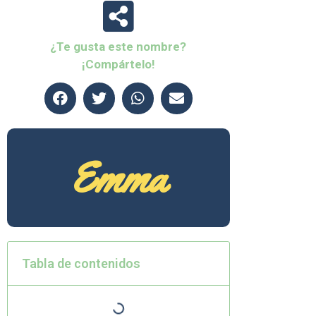
¿Te gusta este nombre?
¡Compártelo!
Emma
Tabla de contenidos