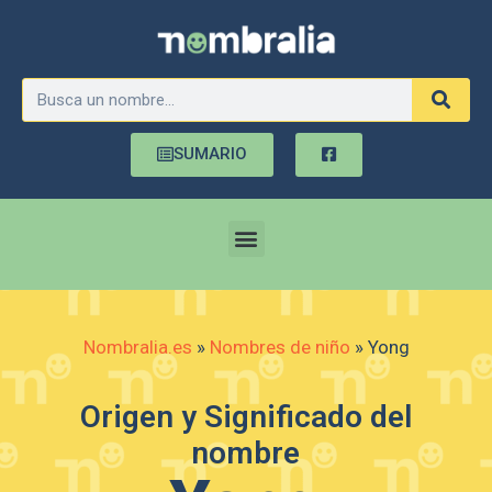
SUMARIO
Nombralia.es
»
Nombres de niño
»
Yong
Origen y Significado del
nombre