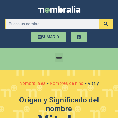
SUMARIO
Nombralia.es
»
Nombres de niño
»
Vitaly
Origen y Significado del
nombre