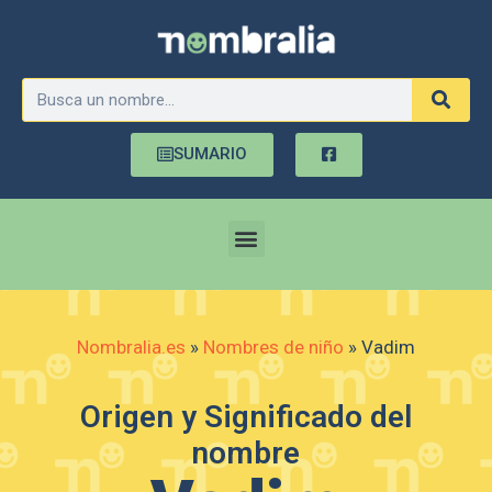
SUMARIO
Nombralia.es
»
Nombres de niño
»
Vadim
Origen y Significado del
nombre