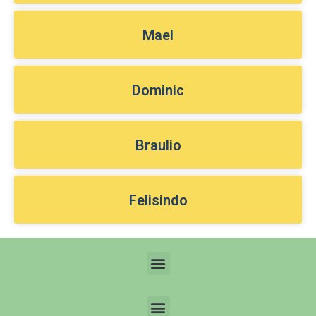
Mael
Dominic
Braulio
Felisindo