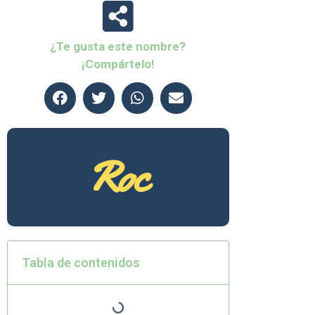
¿Te gusta este nombre?
¡Compártelo!
Roc
Tabla de contenidos