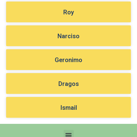
Roy
Narciso
Geronimo
Dragos
Ismail