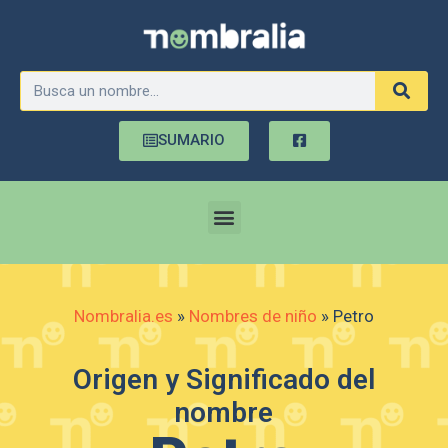
SUMARIO
Nombralia.es
»
Nombres de niño
»
Petro
Origen y Significado del
nombre