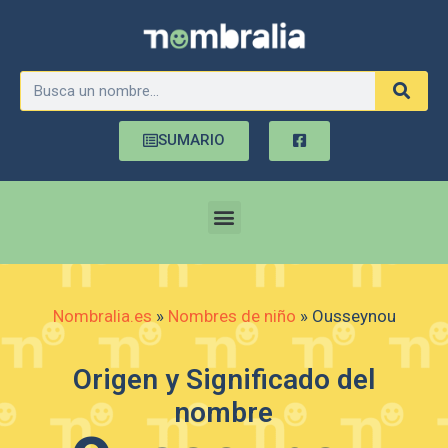
SUMARIO
Nombralia.es
»
Nombres de niño
»
Ousseynou
Origen y Significado del
nombre