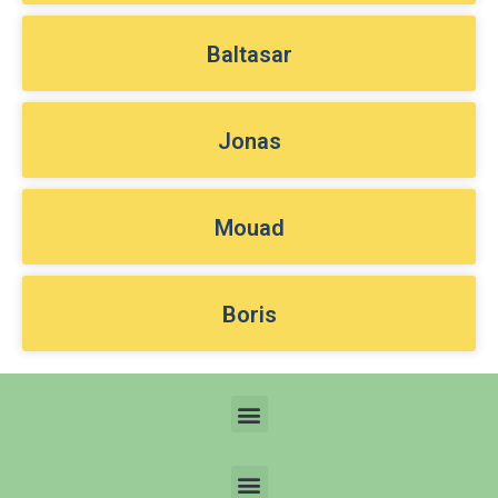
Baltasar
Jonas
Mouad
Boris