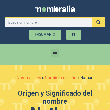
SUMARIO
Nombralia.es
»
Nombres de niño
»
Nathan
Origen y Significado del
nombre