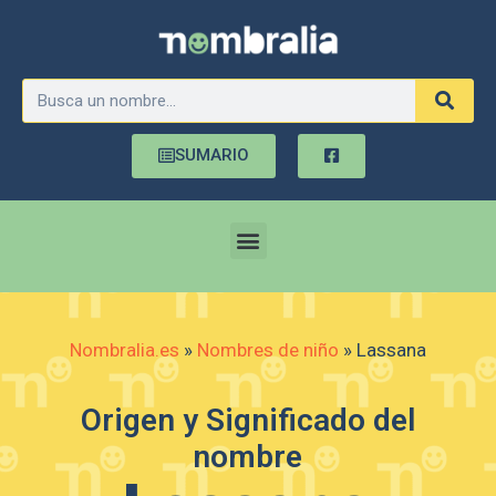
SUMARIO
Nombralia.es
»
Nombres de niño
»
Lassana
Origen y Significado del
nombre