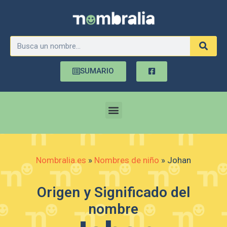
SUMARIO
Nombralia.es
»
Nombres de niño
»
Johan
Origen y Significado del
nombre