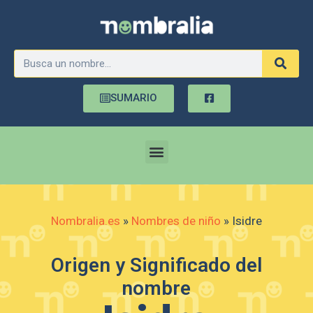
SUMARIO
Nombralia.es
»
Nombres de niño
»
Isidre
Origen y Significado del
nombre