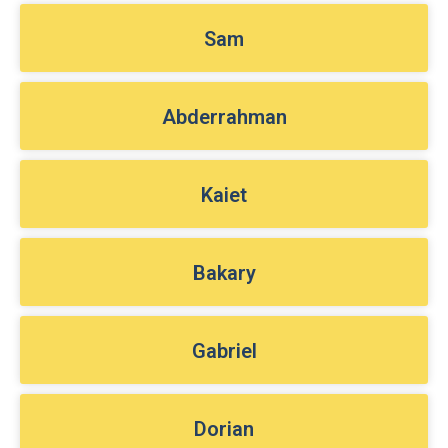
Sam
Abderrahman
Kaiet
Bakary
Gabriel
Dorian