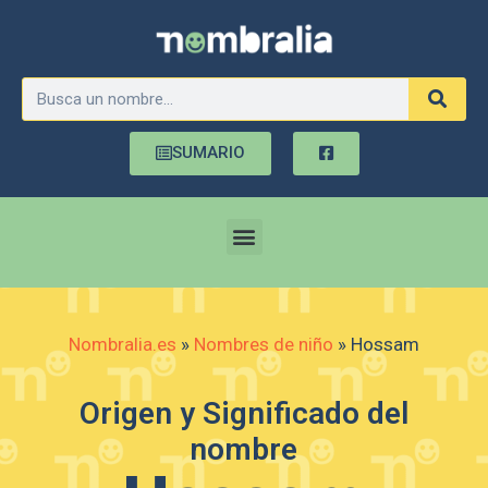
SUMARIO
Nombralia.es
»
Nombres de niño
»
Hossam
Origen y Significado del
nombre