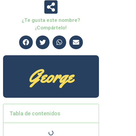
¿Te gusta este nombre?
¡Compártelo!
George
Tabla de contenidos