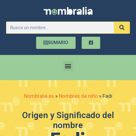
SUMARIO
Nombralia.es
»
Nombres de niño
»
Fadi
Origen y Significado del
nombre