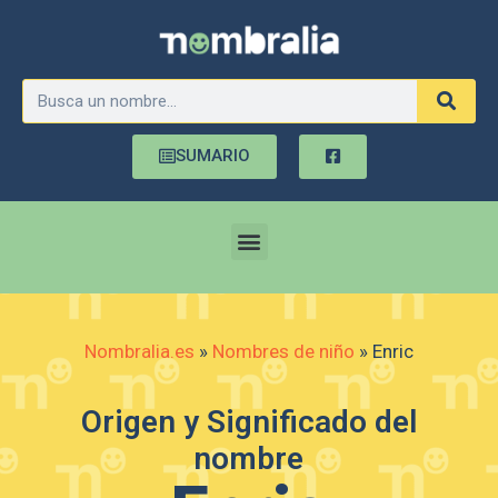
SUMARIO
Nombralia.es
»
Nombres de niño
»
Enric
Origen y Significado del
nombre