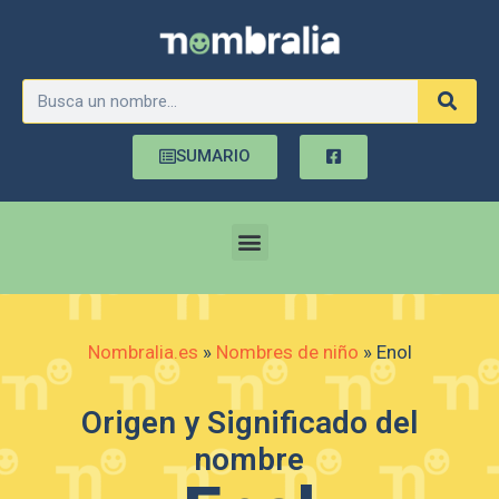
SUMARIO
Nombralia.es
»
Nombres de niño
»
Enol
Origen y Significado del
nombre