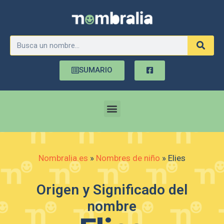
SUMARIO
Nombralia.es
»
Nombres de niño
»
Elies
Origen y Significado del
nombre