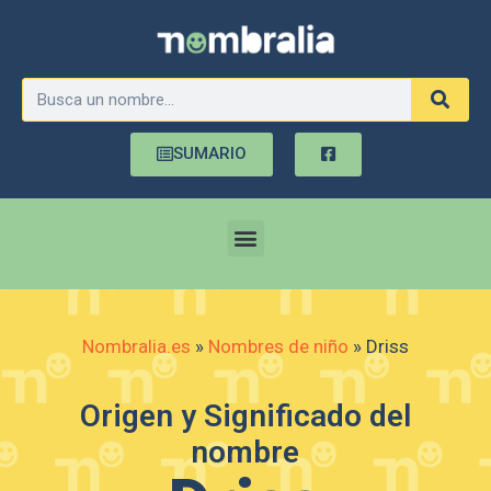
SUMARIO
Nombralia.es
»
Nombres de niño
»
Driss
Origen y Significado del
nombre