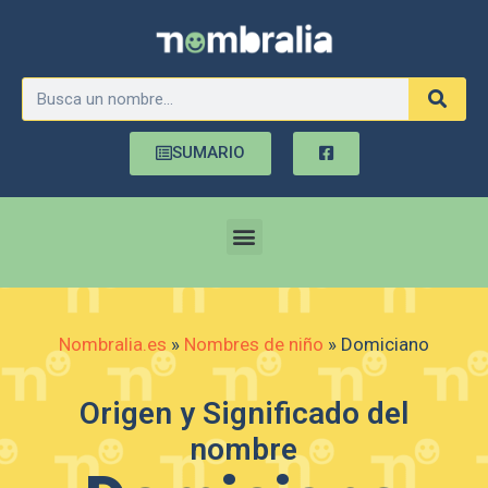
SUMARIO
Nombralia.es
»
Nombres de niño
»
Domiciano
Origen y Significado del
nombre