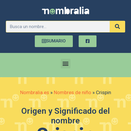
SUMARIO
Nombralia.es
»
Nombres de niño
»
Crispin
Origen y Significado del
nombre