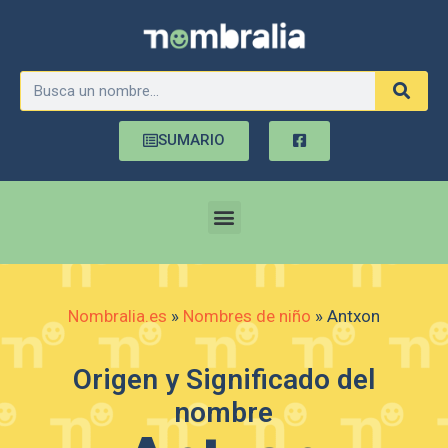
SUMARIO
Nombralia.es
»
Nombres de niño
»
Antxon
Origen y Significado del
nombre