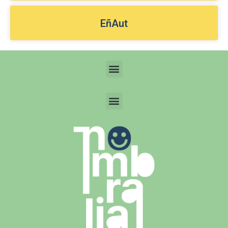
EñAut