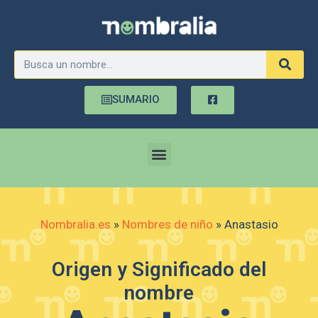
SUMARIO
Nombralia.es
»
Nombres de niño
»
Anastasio
Origen y Significado del
nombre