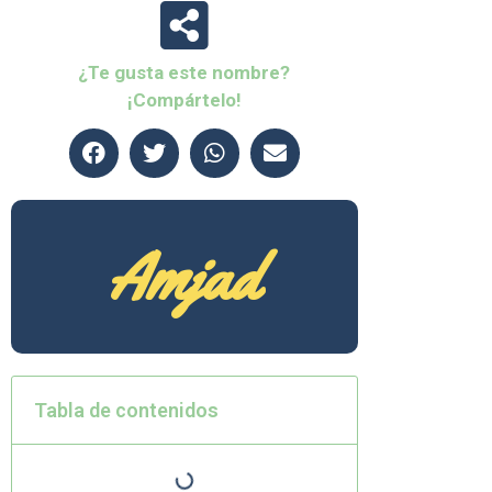
¿Te gusta este nombre?
¡Compártelo!
Amjad
Tabla de contenidos