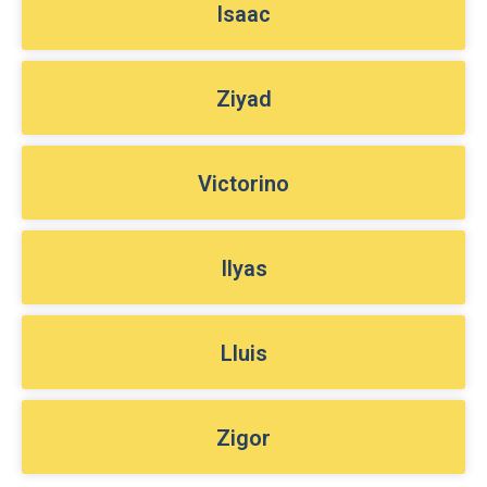
Isaac
Ziyad
Victorino
Ilyas
Lluis
Zigor