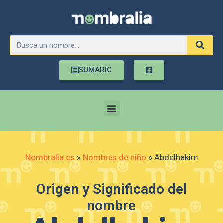
SUMARIO
Nombralia.es
»
Nombres de niño
»
Abdelhakim
Origen y Significado del
nombre