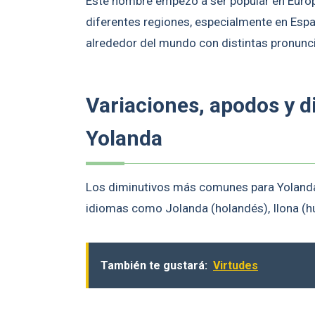
Este nombre empezó a ser popular en Europ
diferentes regiones, especialmente en Españ
alrededor del mundo con distintas pronunc
Variaciones, apodos y 
Yolanda
Los diminutivos más comunes para Yolanda s
idiomas como Jolanda (holandés), Ilona (hún
También te gustará:
Virtudes