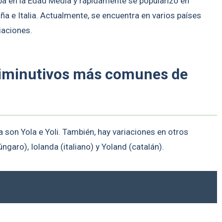
a en la Edad Media y rápidamente se popularizó en
a e Italia. Actualmente, se encuentra en varios países
iaciones.
diminutivos más comunes de
on Yola e Yoli. También, hay variaciones en otros
garo), Iolanda (italiano) y Yoland (catalán).